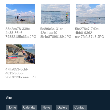
83e2ca78-339c-
5e8f9c34-31ca-
5fe278c7-7d0e-
4e38-86b6-
42e1-aa40-
4bb0-9362-
79882185c63a.JPG
8b4a87898189.JPG
ca47fbfa57b8.JPG
47ffa853-8cfd-
4813-9d8d-
20d7813bcaea.JPG
Site
Home
Calendar
News
Gallery
Contact