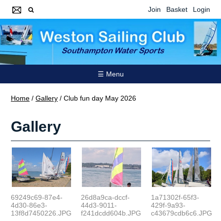
Join
Basket
Login
☰ Menu
Home
/
Gallery
/
Club fun day May 2026
Gallery
69249c69-87e4-
26d8a9ca-dccf-
1a71302f-65f3-
4d30-86e3-
44d3-9011-
429f-9a93-
13f8d7450226.JPG
f241dcdd604b.JPG
c43679cdb6c6.JPG